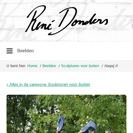
Beelden
U bent hier:
Home
/
Beelden
/
Sculpturen voor buiten
/
Harpij II
« Alles in de categorie
Sculpturen voor buiten