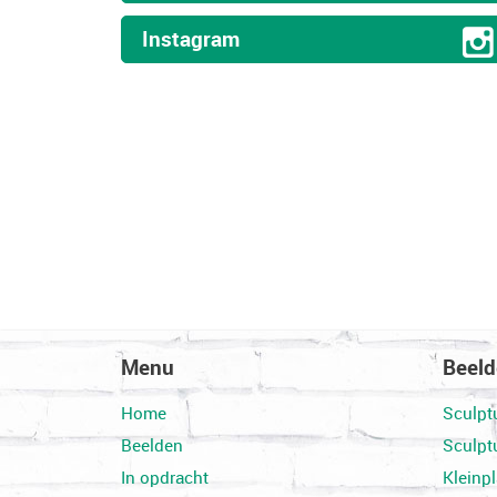
Instagram
h
Menu
Beel
Home
Sculpt
Beelden
Sculpt
In opdracht
Kleinpl