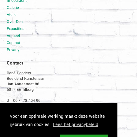
In opdracht
Galerie
Atelier
Over Don
Exposities
Actueel
Contact
Privacy
Contact
René Donders
Beeldend Kunstenaar
Jan Aartestraat 86
5017 EE Tilburg
06 - 178 404 96
013 - 54 23 855
don@renedonders.com
Voor een optimale werking maakt deze website
gebruik van cookies.
Lees het privacybeleid
q
h