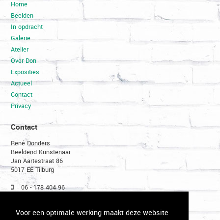
Home
Beelden
In opdracht
Galerie
Atelier
Over Don
Exposities
Actueel
Contact
Privacy
Contact
René Donders
Beeldend Kunstenaar
Jan Aartestraat 86
5017 EE Tilburg
06 - 178 404 96
013 - 54 23 855
don@renedonders.com
Voor een optimale werking maakt deze website