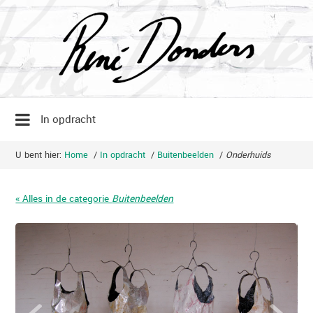
In opdracht
U bent hier:
Home
/
In opdracht
/
Buitenbeelden
/
Onderhuids
« Alles in de categorie
Buitenbeelden