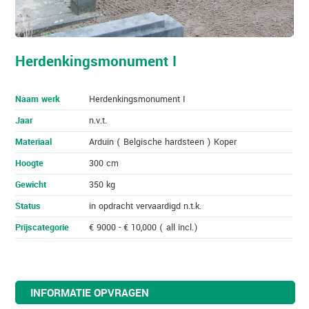
Herdenkingsmonument I
Naam werk
Herdenkingsmonument I
Jaar
n.v.t.
Materiaal
Arduin ( Belgische hardsteen ) Koper
Hoogte
300 cm
Gewicht
350 kg
Status
in opdracht vervaardigd n.t.k.
Prijscategorie
€ 9000 - € 10,000 ( all incl.)
INFORMATIE OPVRAGEN