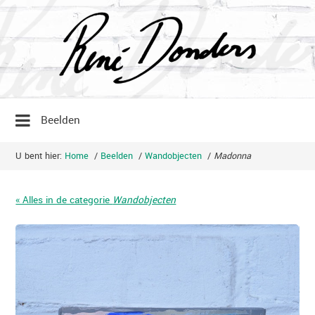
Beelden
U bent hier:
Home
/
Beelden
/
Wandobjecten
/
Madonna
« Alles in de categorie
Wandobjecten